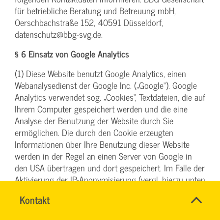
für betriebliche Beratung und Betreuung mbH,
Oerschbachstraße 152, 40591 Düsseldorf,
datenschutz@bbg-svg.de.
§ 6 Einsatz von Google Analytics
(1) Diese Website benutzt Google Analytics, einen
Webanalysedienst der Google Inc. („Google“). Google
Analytics verwendet sog. „Cookies“, Textdateien, die auf
Ihrem Computer gespeichert werden und die eine
Analyse der Benutzung der Website durch Sie
ermöglichen. Die durch den Cookie erzeugten
Informationen über Ihre Benutzung dieser Website
werden in der Regel an einen Server von Google in
den USA übertragen und dort gespeichert. Im Falle der
Aktivierung der IP-Anonymisierung (vergl. hierzu unten
unter Abs. 4) auf dieser Website, wird Ihre IP-Adresse
Name
Kontakt
*
von Google jedoch innerhalb von Mitgliedstaaten der
INGO
Ansprechpersonen
Europäischen Union oder in anderen Vertragsstaaten
FEHRENTZ
Firma