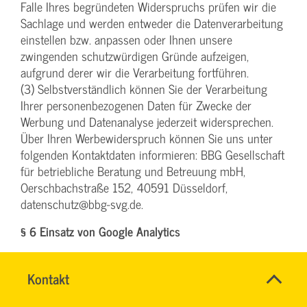
Falle Ihres begründeten Widerspruchs prüfen wir die
Sachlage und werden entweder die Datenverarbeitung
einstellen bzw. anpassen oder Ihnen unsere
zwingenden schutzwürdigen Gründe aufzeigen,
aufgrund derer wir die Verarbeitung fortführen.
(3) Selbstverständlich können Sie der Verarbeitung
Ihrer personenbezogenen Daten für Zwecke der
Werbung und Datenanalyse jederzeit widersprechen.
Über Ihren Werbewiderspruch können Sie uns unter
folgenden Kontaktdaten informieren: BBG Gesellschaft
für betriebliche Beratung und Betreuung mbH,
Oerschbachstraße 152, 40591 Düsseldorf,
datenschutz@bbg-svg.de.
§ 6 Einsatz von Google Analytics
(1) Diese Website benutzt Google Analytics, einen
Webanalysedienst der Google Inc. („Google“). Google
Name
Kontakt
*
INGO
Analytics verwendet sog. „Cookies“, Textdateien, die auf
Ansprechpersonen
FEHRENTZ
Firma