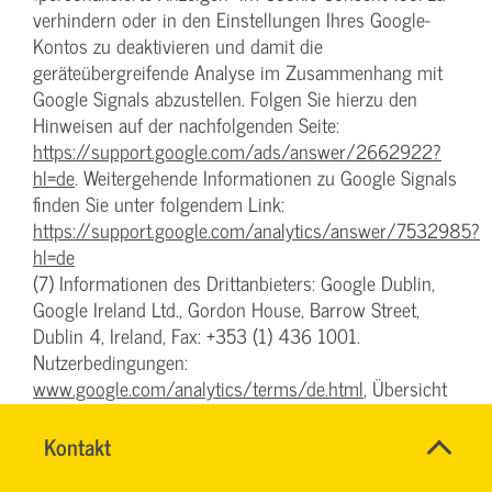
verhindern oder in den Einstellungen Ihres Google-
Kontos zu deaktivieren und damit die
geräteübergreifende Analyse im Zusammenhang mit
Google Signals abzustellen. Folgen Sie hierzu den
Hinweisen auf der nachfolgenden Seite:
https://support.google.com/ads/answer/2662922?
hl=de
. Weitergehende Informationen zu Google Signals
finden Sie unter folgendem Link:
https://support.google.com/analytics/answer/7532985?
hl=de
(7) Informationen des Drittanbieters: Google Dublin,
Google Ireland Ltd., Gordon House, Barrow Street,
Dublin 4, Ireland, Fax: +353 (1) 436 1001.
Nutzerbedingungen:
www.google.com/analytics/terms/de.html
, Übersicht
zum Datenschutz:
www.google.com/intl/de/analytics/learn/privacy.html
,
Name
Kontakt
*
INGO
sowie die Datenschutzerklärung:
Ansprechpersonen
FEHRENTZ
Firma