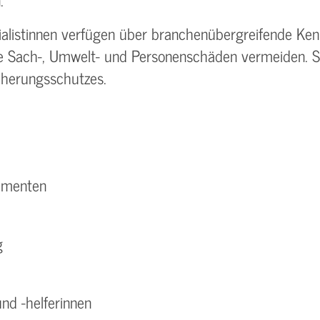
ialistinnen verfügen über branchenübergreifende Ken
ie Sach-, Umwelt- und Personenschäden vermeiden. Si
cherungsschutzes.
kumenten
g
nd -helferinnen