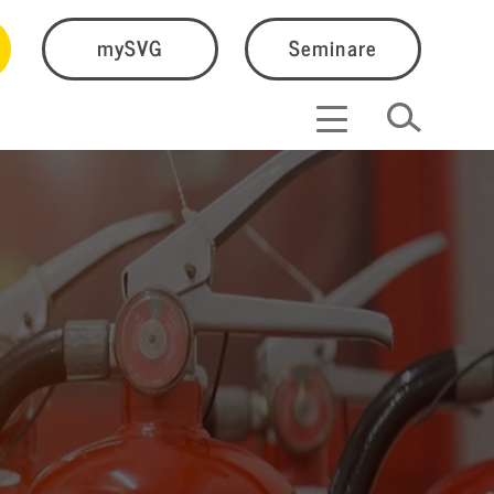
mySVG
Seminare