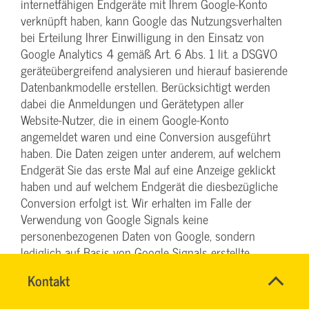
internetfähigen Endgeräte mit Ihrem Google-Konto
verknüpft haben, kann Google das Nutzungsverhalten
bei Erteilung Ihrer Einwilligung in den Einsatz von
Google Analytics 4 gemäß Art. 6 Abs. 1 lit. a DSGVO
geräteübergreifend analysieren und hierauf basierende
Datenbankmodelle erstellen. Berücksichtigt werden
dabei die Anmeldungen und Gerätetypen aller
Website-Nutzer, die in einem Google-Konto
angemeldet waren und eine Conversion ausgeführt
haben. Die Daten zeigen unter anderem, auf welchem
Endgerät Sie das erste Mal auf eine Anzeige geklickt
haben und auf welchem Endgerät die diesbezügliche
Conversion erfolgt ist. Wir erhalten im Falle der
Verwendung von Google Signals keine
personenbezogenen Daten von Google, sondern
lediglich auf Basis von Google Signals erstellte
Statistiken. Sie haben die Möglichkeit, die Funktion
Name
Kontakt
*
„personalisierte Anzeigen“ im Cookie-Consent-Tool zu
INGO
Ansprechpersonen
verhindern oder in den Einstellungen Ihres Google-
FEHRENTZ
Firma