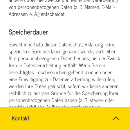
von personenbezogenen Daten (z. B. Namen, E-Mail-
Adressen o. Ä.) entscheidet.
Speicherdauer
Soweit innerhalb dieser Datenschutzerklärung keine
speziellere Speicherdauer genannt wurde, verbleiben
Ihre personenbezogenen Daten bei uns, bis der Zweck
für die Datenverarbeitung entfällt. Wenn Sie ein
berechtigtes Löschersuchen geltend machen oder
eine Einwilligung zur Datenverarbeitung widerrufen,
werden Ihre Daten gelöscht, sofern wir keine anderen
rechtlich zulässigen Gründe für die Speicherung Ihrer
personenbezogenen Daten haben (z. B. steuer- oder
handelsrechtliche Aufbewahrungsfristen); im
letztgenannten Fall erfolgt die Löschung nach Fortfall
Name
Kontakt
*
dieser Gründe.
INGO
Ansprechpersonen
FEHRENTZ
Firma