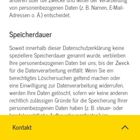
von personenbezogenen Daten (z. B. Namen, E-Mail-
Adressen o. Ä.) entscheidet.
Speicherdauer
Soweit innerhalb dieser Datenschutzerklärung keine
speziellere Speicherdauer genannt wurde, verbleiben
Ihre personenbezogenen Daten bei uns, bis der Zweck
für die Datenverarbeitung entfällt. Wenn Sie ein
berechtigtes Löschersuchen geltend machen oder
eine Einwilligung zur Datenverarbeitung widerrufen,
werden Ihre Daten gelöscht, sofern wir keine anderen
rechtlich zulässigen Gründe für die Speicherung Ihrer
personenbezogenen Daten haben (z. B. steuer- oder
handelsrechtliche Aufbewahrungsfristen); im
letztgenannten Fall erfolgt die Löschung nach Fortfall
Name
Kontakt
*
dieser Gründe.
INGO
Ansprechpersonen
FEHRENTZ
Firma