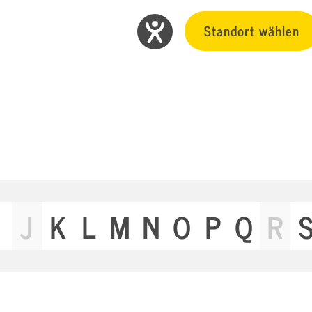
Standort wählen
J
K
L
M
N
O
P
Q
R