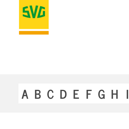
A
B
C
D
E
F
G
H
I