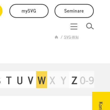
mySVG
Seminare
SVG-Wiki
S
T
U
V
W
X
Y
Z
0-9
Kontakt