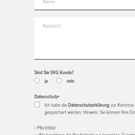
Sind Sie SVG Kunde?
ja
nein
Datenschutz
*
Ich habe die
Datenschutzerklärung
zur Kenntnis
gespeichert werden. Hinweis: Sie können Ihre Einw
* Pflichtfeld
** Wir benötigen die Postleitzahl zur korrekten Zuor