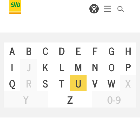
A
B
C
D
E
F
G
H
I
J
K
L
M
N
O
P
Q
R
S
T
U
V
W
X
Y
Z
0-9