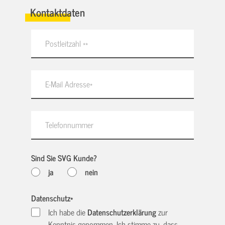
Kontaktdaten
Sind Sie SVG Kunde?
ja
nein
Datenschutz
*
Ich habe die
Datenschutzerklärung
zur
Kenntnis genommen. Ich stimme zu, dass