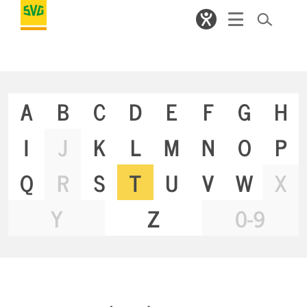
A
B
C
D
E
F
G
H
I
J
K
L
M
N
O
P
Q
R
S
T
U
V
W
X
Y
Z
0-9