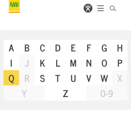
A
B
C
D
E
F
G
H
I
J
K
L
M
N
O
P
Q
R
S
T
U
V
W
X
Y
Z
0-9