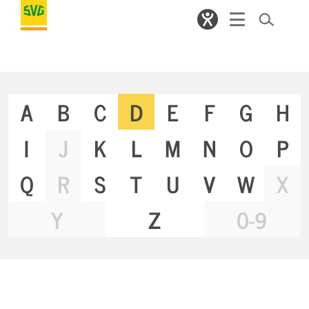
A
B
C
D
E
F
G
H
I
J
K
L
M
N
O
P
Q
R
S
T
U
V
W
X
Y
Z
0-9