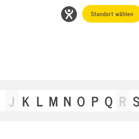
Standort wählen
J
K
L
M
N
O
P
Q
R