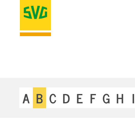
A
B
C
D
E
F
G
H
I