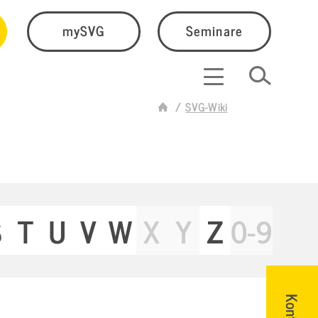
mySVG
Seminare
SVG-Wiki
S
T
U
V
W
X
Y
Z
0-9
Kontakt