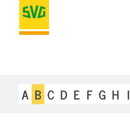
A
B
C
D
E
F
G
H
I