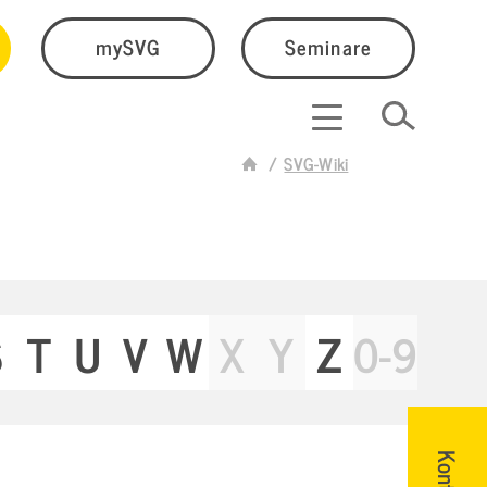
mySVG
Seminare
SVG-Wiki
S
T
U
V
W
X
Y
Z
0-9
Kontakt