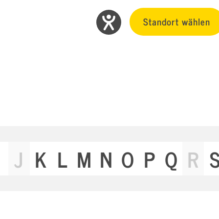
Standort wählen
J
K
L
M
N
O
P
Q
R