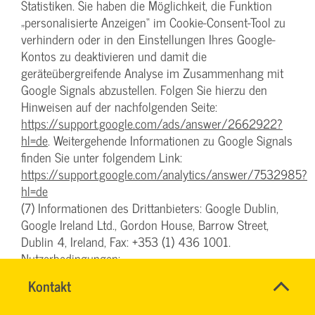
Statistiken. Sie haben die Möglichkeit, die Funktion
„personalisierte Anzeigen“ im Cookie-Consent-Tool zu
verhindern oder in den Einstellungen Ihres Google-
Kontos zu deaktivieren und damit die
geräteübergreifende Analyse im Zusammenhang mit
Google Signals abzustellen. Folgen Sie hierzu den
Hinweisen auf der nachfolgenden Seite:
https://support.google.com/ads/answer/2662922?
hl=de
. Weitergehende Informationen zu Google Signals
finden Sie unter folgendem Link:
https://support.google.com/analytics/answer/7532985?
hl=de
(7) Informationen des Drittanbieters: Google Dublin,
Google Ireland Ltd., Gordon House, Barrow Street,
Dublin 4, Ireland, Fax: +353 (1) 436 1001.
Nutzerbedingungen:
www.google.com/analytics/terms/de.html
, Übersicht
Name
Kontakt
*
zum Datenschutz:
INGO
Ansprechpersonen
www.google.com/intl/de/analytics/learn/privacy.html
,
FEHRENTZ
Firma