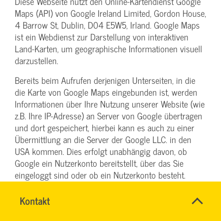
Diese Webseite nutzt den Online-Kartendienst Google
Maps (API) von Google Ireland Limited, Gordon House,
4 Barrow St, Dublin, D04 E5W5, Irland. Google Maps
ist ein Webdienst zur Darstellung von interaktiven
Land-Karten, um geographische Informationen visuell
darzustellen.
Bereits beim Aufrufen derjenigen Unterseiten, in die
die Karte von Google Maps eingebunden ist, werden
Informationen über Ihre Nutzung unserer Website (wie
z.B. Ihre IP-Adresse) an Server von Google übertragen
und dort gespeichert, hierbei kann es auch zu einer
Übermittlung an die Server der Google LLC. in den
USA kommen. Dies erfolgt unabhängig davon, ob
Google ein Nutzerkonto bereitstellt, über das Sie
eingeloggt sind oder ob ein Nutzerkonto besteht.
Wenn Sie bei Google eingeloggt sind, werden Ihre
Daten direkt Ihrem Konto zugeordnet. Wenn Sie die
Name
Kontakt
*
INGO
Zuordnung mit Ihrem Profil bei Google nicht
Ansprechpersonen
FEHRENTZ
Firma