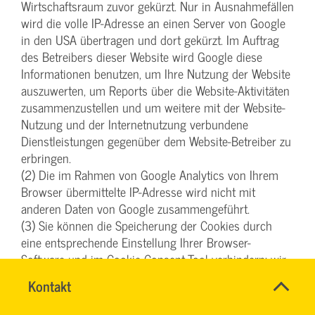
Wirtschaftsraum zuvor gekürzt. Nur in Ausnahmefällen
wird die volle IP-Adresse an einen Server von Google
in den USA übertragen und dort gekürzt. Im Auftrag
des Betreibers dieser Website wird Google diese
Informationen benutzen, um Ihre Nutzung der Website
auszuwerten, um Reports über die Website-Aktivitäten
zusammenzustellen und um weitere mit der Website-
Nutzung und der Internetnutzung verbundene
Dienstleistungen gegenüber dem Website-Betreiber zu
erbringen.
(2) Die im Rahmen von Google Analytics von Ihrem
Browser übermittelte IP-Adresse wird nicht mit
anderen Daten von Google zusammengeführt.
(3) Sie können die Speicherung der Cookies durch
eine entsprechende Einstellung Ihrer Browser-
Software und im Cookie-Consent-Tool verhindern; wir
weisen Sie jedoch darauf hin, dass Sie in diesem Fall
Name
Kontakt
*
gegebenenfalls nicht sämtliche Funktionen dieser
INGO
Ansprechpersonen
Website vollumfänglich werden nutzen können. Sie
FEHRENTZ
Firma