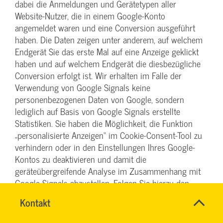
dabei die Anmeldungen und Gerätetypen aller
Website-Nutzer, die in einem Google-Konto
angemeldet waren und eine Conversion ausgeführt
haben. Die Daten zeigen unter anderem, auf welchem
Endgerät Sie das erste Mal auf eine Anzeige geklickt
haben und auf welchem Endgerät die diesbezügliche
Conversion erfolgt ist. Wir erhalten im Falle der
Verwendung von Google Signals keine
personenbezogenen Daten von Google, sondern
lediglich auf Basis von Google Signals erstellte
Statistiken. Sie haben die Möglichkeit, die Funktion
„personalisierte Anzeigen“ im Cookie-Consent-Tool zu
verhindern oder in den Einstellungen Ihres Google-
Kontos zu deaktivieren und damit die
geräteübergreifende Analyse im Zusammenhang mit
Google Signals abzustellen. Folgen Sie hierzu den
Hinweisen auf der nachfolgenden Seite:
Name
Kontakt
*
https://support.google.com/ads/answer/2662922?
INGO
Ansprechpersonen
hl=de
. Weitergehende Informationen zu Google Signals
FEHRENTZ
Firma