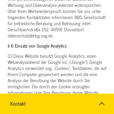
Werbung und Datenanalyse jederzeit widersprechen.
Über Ihren Werbewiderspruch können Sie uns unter
folgenden Kontaktdaten informieren: BBG Gesellschaft
für betriebliche Beratung und Betreuung mbH,
Oerschbachstraße 152, 40591 Düsseldorf,
datenschutz@bbg-svg.de.
§ 6 Einsatz von Google Analytics
(1) Diese Website benutzt Google Analytics, einen
Webanalysedienst der Google Inc. („Google“). Google
Analytics verwendet sog. „Cookies“, Textdateien, die auf
Ihrem Computer gespeichert werden und die eine
Analyse der Benutzung der Website durch Sie
ermöglichen. Die durch den Cookie erzeugten
Informationen über Ihre Benutzung dieser Website
werden in der Regel an einen Server von Google in
Name
Kontakt
*
den USA übertragen und dort gespeichert. Im Falle der
INGO
Ansprechpersonen
Aktivierung der IP-Anonymisierung (vergl. hierzu unten
FEHRENTZ
Firma