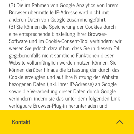
(2) Die im Rahmen von Google Analytics von Ihrem
Browser übermittelte IP-Adresse wird nicht mit
anderen Daten von Google zusammengeführt.
(3) Sie können die Speicherung der Cookies durch
eine entsprechende Einstellung Ihrer Browser-
Software und im Cookie-Consent-Tool verhindern; wir
weisen Sie jedoch darauf hin, dass Sie in diesem Fall
gegebenenfalls nicht sämtliche Funktionen dieser
Website vollumfänglich werden nutzen können. Sie
können darüber hinaus die Erfassung der durch das
Cookie erzeugten und auf Ihre Nutzung der Website
bezogenen Daten (inkl. Ihrer IP-Adresse) an Google
sowie die Verarbeitung dieser Daten durch Google
verhindern, indem sie das unter dem folgenden Link
verfügbare Browser-Plug-in herunterladen und
installieren:
tools.google.com/dlpage/gaoptout
.
(4) Diese Website verwendet Google Analytics mit der
Name
Kontakt
*
INGO
Erweiterung „_anonymizeIp()“. Dadurch werden IP-
Ansprechpersonen
FEHRENTZ
Firma