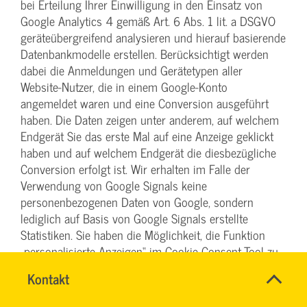
bei Erteilung Ihrer Einwilligung in den Einsatz von
Google Analytics 4 gemäß Art. 6 Abs. 1 lit. a DSGVO
geräteübergreifend analysieren und hierauf basierende
Datenbankmodelle erstellen. Berücksichtigt werden
dabei die Anmeldungen und Gerätetypen aller
Website-Nutzer, die in einem Google-Konto
angemeldet waren und eine Conversion ausgeführt
haben. Die Daten zeigen unter anderem, auf welchem
Endgerät Sie das erste Mal auf eine Anzeige geklickt
haben und auf welchem Endgerät die diesbezügliche
Conversion erfolgt ist. Wir erhalten im Falle der
Verwendung von Google Signals keine
personenbezogenen Daten von Google, sondern
lediglich auf Basis von Google Signals erstellte
Statistiken. Sie haben die Möglichkeit, die Funktion
„personalisierte Anzeigen“ im Cookie-Consent-Tool zu
verhindern oder in den Einstellungen Ihres Google-
Name
Kontakt
*
Kontos zu deaktivieren und damit die
INGO
Ansprechpersonen
geräteübergreifende Analyse im Zusammenhang mit
FEHRENTZ
Firma