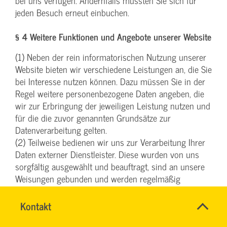
bei uns verfügen. Andernfalls müssten Sie sich für
jeden Besuch erneut einbuchen.
§ 4 Weitere Funktionen und Angebote unserer Website
(1) Neben der rein informatorischen Nutzung unserer
Website bieten wir verschiedene Leistungen an, die Sie
bei Interesse nutzen können. Dazu müssen Sie in der
Regel weitere personenbezogene Daten angeben, die
wir zur Erbringung der jeweiligen Leistung nutzen und
für die die zuvor genannten Grundsätze zur
Datenverarbeitung gelten.
(2) Teilweise bedienen wir uns zur Verarbeitung Ihrer
Daten externer Dienstleister. Diese wurden von uns
sorgfältig ausgewählt und beauftragt, sind an unsere
Weisungen gebunden und werden regelmäßig
kontrolliert.
(3) Weiterhin können wir Ihre personenbezogenen
Name
Kontakt
*
INGO
Daten an Dritte weitergeben, wenn Aktionsteilnahmen,
Ansprechpersonen
FEHRENTZ
Firma