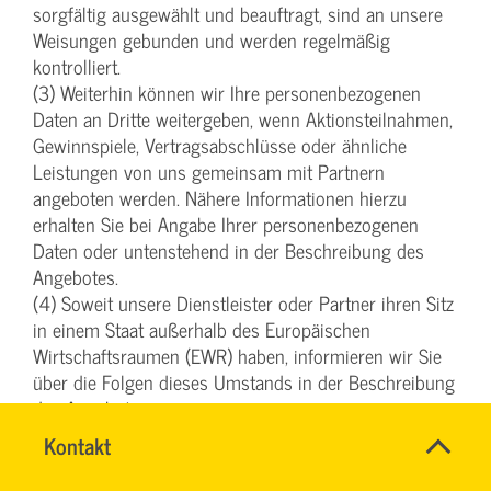
sorgfältig ausgewählt und beauftragt, sind an unsere
Weisungen gebunden und werden regelmäßig
kontrolliert.
(3) Weiterhin können wir Ihre personenbezogenen
Daten an Dritte weitergeben, wenn Aktionsteilnahmen,
Gewinnspiele, Vertragsabschlüsse oder ähnliche
Leistungen von uns gemeinsam mit Partnern
angeboten werden. Nähere Informationen hierzu
erhalten Sie bei Angabe Ihrer personenbezogenen
Daten oder untenstehend in der Beschreibung des
Angebotes.
(4) Soweit unsere Dienstleister oder Partner ihren Sitz
in einem Staat außerhalb des Europäischen
Wirtschaftsraumen (EWR) haben, informieren wir Sie
über die Folgen dieses Umstands in der Beschreibung
des Angebotes.
Name
Kontakt
*
§ 5 Widerspruch oder Widerruf gegen die
INGO
Ansprechpersonen
FEHRENTZ
Verarbeitung Ihrer Daten
Firma