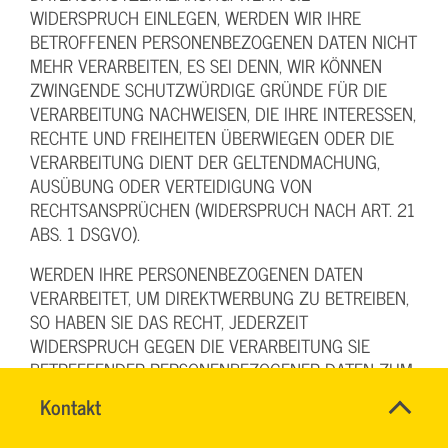
WIDERSPRUCH EINLEGEN, WERDEN WIR IHRE
BETROFFENEN PERSONENBEZOGENEN DATEN NICHT
MEHR VERARBEITEN, ES SEI DENN, WIR KÖNNEN
ZWINGENDE SCHUTZWÜRDIGE GRÜNDE FÜR DIE
VERARBEITUNG NACHWEISEN, DIE IHRE INTERESSEN,
RECHTE UND FREIHEITEN ÜBERWIEGEN ODER DIE
VERARBEITUNG DIENT DER GELTENDMACHUNG,
AUSÜBUNG ODER VERTEIDIGUNG VON
RECHTSANSPRÜCHEN (WIDERSPRUCH NACH ART. 21
ABS. 1 DSGVO).
WERDEN IHRE PERSONENBEZOGENEN DATEN
VERARBEITET, UM DIREKTWERBUNG ZU BETREIBEN,
SO HABEN SIE DAS RECHT, JEDERZEIT
WIDERSPRUCH GEGEN DIE VERARBEITUNG SIE
BETREFFENDER PERSONENBEZOGENER DATEN ZUM
ZWECKE DERARTIGER WERBUNG EINZULEGEN; DIES
Name
Kontakt
*
GILT AUCH FÜR DAS PROFILING, SOWEIT ES MIT
INGO
Ansprechpersonen
SOLCHER DIREKTWERBUNG IN VERBINDUNG STEHT.
FEHRENTZ
Firma