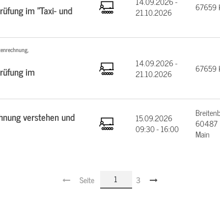
14.09.2026 -
67659 K
üfung im "Taxi- und
21.10.2026
tenrechnung,
14.09.2026 -
67659 K
rüfung im
21.10.2026
Breiten
chnung verstehen und
15.09.2026
60487 F
09:30 - 16:00
Main
Seite
3