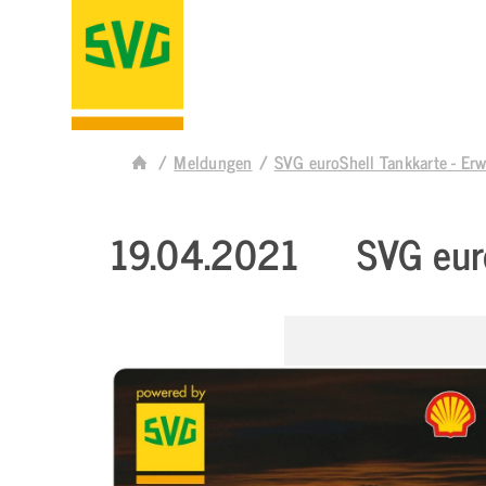
Meldungen
SVG euroShell Tankkarte - Er
19.04.2021
SVG eur