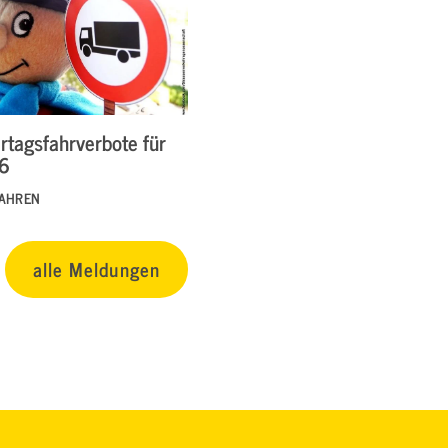
rtagsfahrverbote für
26
FAHREN
alle Meldungen