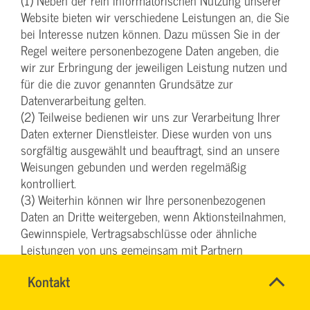
(1) Neben der rein informatorischen Nutzung unserer
Website bieten wir verschiedene Leistungen an, die Sie
bei Interesse nutzen können. Dazu müssen Sie in der
Regel weitere personenbezogene Daten angeben, die
wir zur Erbringung der jeweiligen Leistung nutzen und
für die die zuvor genannten Grundsätze zur
Datenverarbeitung gelten.
(2) Teilweise bedienen wir uns zur Verarbeitung Ihrer
Daten externer Dienstleister. Diese wurden von uns
sorgfältig ausgewählt und beauftragt, sind an unsere
Weisungen gebunden und werden regelmäßig
kontrolliert.
(3) Weiterhin können wir Ihre personenbezogenen
Daten an Dritte weitergeben, wenn Aktionsteilnahmen,
Gewinnspiele, Vertragsabschlüsse oder ähnliche
Leistungen von uns gemeinsam mit Partnern
angeboten werden. Nähere Informationen hierzu
Name
Kontakt
*
erhalten Sie bei Angabe Ihrer personenbezogenen
INGO
Ansprechpersonen
Daten oder untenstehend in der Beschreibung des
FEHRENTZ
Firma