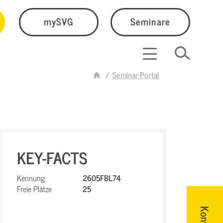
mySVG
Seminare
Seminar-Portal
KEY-FACTS
Kennung
2605FBL74
Freie Plätze
25
Kontakt