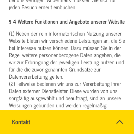
jeden Besuch erneut einbuchen.
§ 4 Weitere Funktionen und Angebote unserer Website
(1) Neben der rein informatorischen Nutzung unserer
Website bieten wir verschiedene Leistungen an, die Sie
bei Interesse nutzen können. Dazu müssen Sie in der
Regel weitere personenbezogene Daten angeben, die
wir zur Erbringung der jeweiligen Leistung nutzen und
für die die zuvor genannten Grundsätze zur
Datenverarbeitung gelten.
(2) Teilweise bedienen wir uns zur Verarbeitung Ihrer
Daten externer Dienstleister. Diese wurden von uns
sorgfältig ausgewählt und beauftragt, sind an unsere
Weisungen gebunden und werden regelmäßig
kontrolliert.
(3) Weiterhin können wir Ihre personenbezogenen
Name
Kontakt
*
Daten an Dritte weitergeben, wenn Aktionsteilnahmen,
INGO
Ansprechpersonen
FEHRENTZ
Gewinnspiele, Vertragsabschlüsse oder ähnliche
Firma